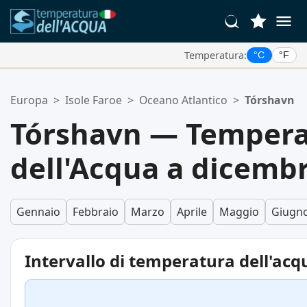
Temperatura:
°C
°F
Le Tue Posizioni Preferite:
Europa
>
Isole Faroe
>
Oceano Atlantico
>
Tórshavn
La tua lista dei preferiti è vuota.
Tórshavn — Tempera
dell'Acqua a dicemb
Gennaio
Febbraio
Marzo
Aprile
Maggio
Giugn
Intervallo di temperatura dell'acq