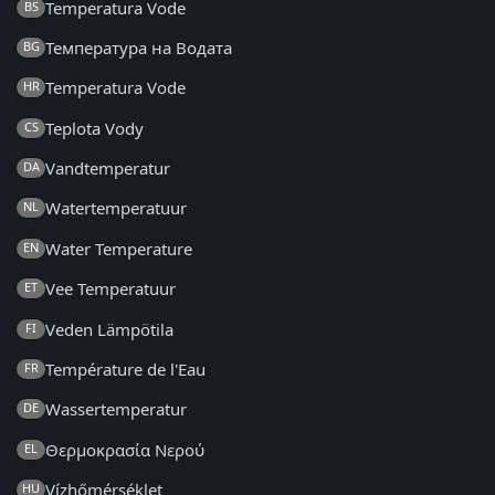
Temperatura Vode
BS
Температура на Водата
BG
Temperatura Vode
HR
Teplota Vody
CS
Vandtemperatur
DA
Watertemperatuur
NL
Water Temperature
EN
Vee Temperatuur
ET
Veden Lämpötila
FI
Température de l'Eau
FR
Wassertemperatur
DE
Θερμοκρασία Νερού
EL
Vízhőmérséklet
HU