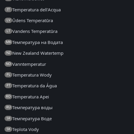
Temperatura dell'Acqua
IT
Ūdens Temperatūra
LV
Vandens Temperatūra
LT
Температура на Водата
MK
New Zealand Watertemp
NZ
Vanntemperatur
NO
Temperatura Wody
PL
Temperatura da Água
PT
Temperatura Apei
RO
Температура воды
RU
Температура Воде
SR
Teplota Vody
SK