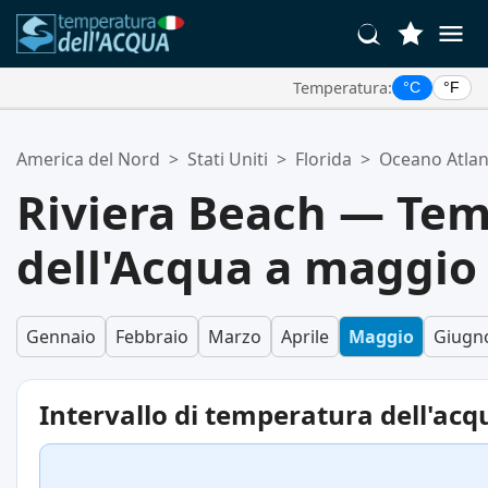
Temperatura:
°C
°F
Le Tue Posizioni Preferite:
America del Nord
>
Stati Uniti
>
Florida
>
Oceano Atlan
La tua lista dei preferiti è vuota.
Riviera Beach — Te
dell'Acqua a maggio
Gennaio
Febbraio
Marzo
Aprile
Maggio
Giugn
Intervallo di temperatura dell'acq