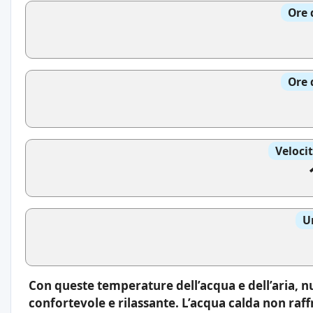
Ore 
Ore 
Veloci
U
Con queste temperature dell’acqua e dell’aria, n
confortevole e rilassante. L’acqua calda non raff