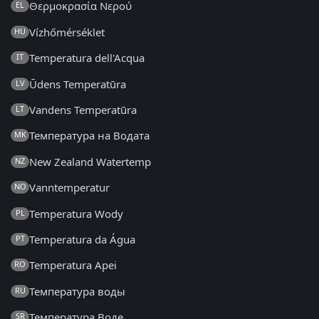
Θερμοκρασία Νερού
EL
Vízhőmérséklet
HU
Temperatura dell'Acqua
IT
Ūdens Temperatūra
LV
Vandens Temperatūra
LT
Температура на Водата
MK
New Zealand Watertemp
NZ
Vanntemperatur
NO
Temperatura Wody
PL
Temperatura da Água
PT
Temperatura Apei
RO
Температура воды
RU
Температура Воде
SR