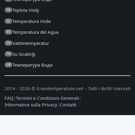
Teplota Vody
SK
Temperatura Vode
SL
Temperatura del Agua
ES
Vattentemperatur
SV
Su Sıcaklığı
TR
Температура Води
UK
2014 - 2026 © it.seatemperature.net – Tutti i diritti riservati
FAQ
|
Termini e Condizioni Generali
|
Informativa sulla Privacy
|
Contatti