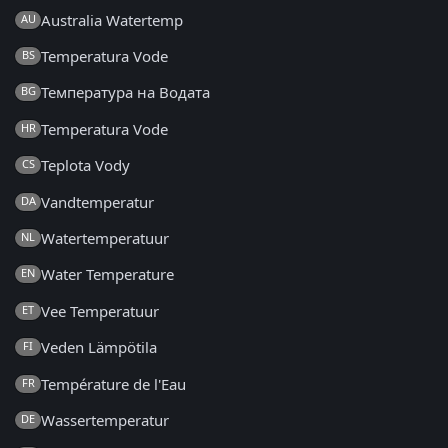
Australia Watertemp
AU
Temperatura Vode
BS
Температура на Водата
BG
Temperatura Vode
HR
Teplota Vody
CS
Vandtemperatur
DA
Watertemperatuur
NL
Water Temperature
EN
Vee Temperatuur
ET
Veden Lämpötila
FI
Température de l'Eau
FR
Wassertemperatur
DE