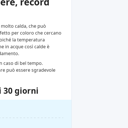
ere, record
 molto calda, che può
rfetto per coloro che cercano
poiché la temperatura
he in acque così calde è
ldamento.
n caso di bel tempo.
tare può essere sgradevole
 30 giorni