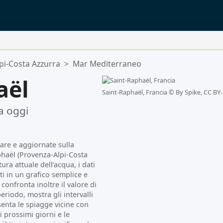
pi-Costa Azzurra
>
Mar Mediterraneo
aël
Saint-Raphaël, Francia ©
By Spike, CC BY-
a oggi
are e aggiornate sulla
phaël (Provenza-Alpi-Costa
ura attuale dell’acqua, i dati
ti in un grafico semplice e
confronta inoltre il valore di
eriodo, mostra gli intervalli
senta le spiagge vicine con
i prossimi giorni e le