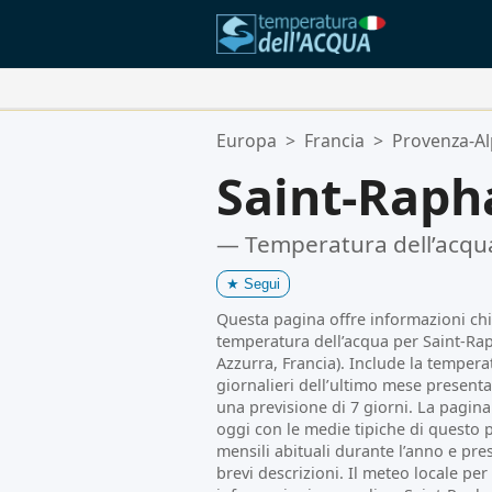
Le Tue Posizioni Preferite:
Europa
>
Francia
>
Provenza-Al
La tua lista dei preferiti è vuota.
Saint-Raph
— Temperatura dell’acqu
★
Segui
Questa pagina offre informazioni chi
temperatura dell’acqua per Saint-Ra
Azzurra, Francia). Include la temperat
giornalieri dell’ultimo mese presenta
una previsione di 7 giorni. La pagina 
oggi con le medie tipiche di questo p
mensili abituali durante l’anno e pre
brevi descrizioni. Il meteo locale per 