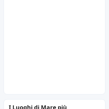
29°C
Sông Cầu
29°C
Nha Trang
29°C
I Luoghi di Mare più