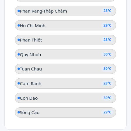
Phan Rang-Tháp Chàm
28°C
Ho Chi Minh
29°C
Phan Thiết
28°C
Quy Nhơn
30°C
Tuan Chau
30°C
Cam Ranh
28°C
Con Dao
30°C
Sông Cầu
29°C