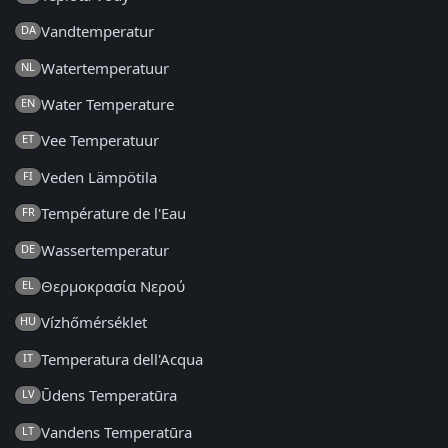
Vandtemperatur
DA
Watertemperatuur
NL
Water Temperature
EN
Vee Temperatuur
ET
Veden Lämpötila
FI
Température de l'Eau
FR
Wassertemperatur
DE
Θερμοκρασία Νερού
EL
Vízhőmérséklet
HU
Temperatura dell'Acqua
IT
Ūdens Temperatūra
LV
Vandens Temperatūra
LT