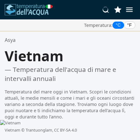
Temperatura:
°C
°F
Le Tue Posizioni Preferite:
Asya
La tua lista dei preferiti è vuota.
Vietnam
— Temperatura dell'acqua di mare e
intervalli annuali
Temperatura del mare oggi in Vietnam. Scopri le condizioni
attuali, le medie mensili e come i mari e gli oceani circostanti
variano a seconda della stagione. Troviamo ogni luogo dove
puoi nuotare e ti indichiamo la temperatura dell’acqua lì,
oggi e durante tutto l’anno.
Vietnam ©
Trantuonglam, CC BY-SA 4.0