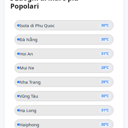
Ho Chi Minh
Popolari
Isola di Phu Quoc
30°C
Đà Nẵng
30°C
Hoi An
31°C
Mui Ne
28°C
Nha Trang
29°C
Vũng Tàu
30°C
Hạ Long
31°C
Haiphong
30°C