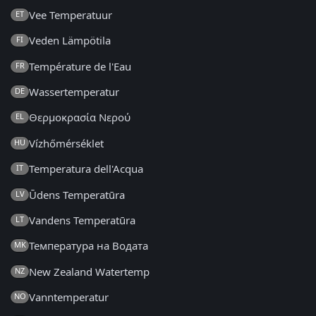
Vee Temperatuur
ET
Veden Lämpötila
FI
Température de l'Eau
FR
Wassertemperatur
DE
Θερμοκρασία Νερού
EL
Vízhőmérséklet
HU
Temperatura dell'Acqua
IT
Ūdens Temperatūra
LV
Vandens Temperatūra
LT
Температура на Водата
MK
New Zealand Watertemp
NZ
Vanntemperatur
NO