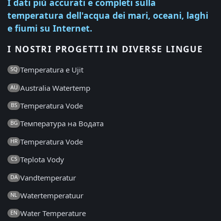
I dati più accurati e completi sulla
temperatura dell'acqua dei mari, oceani, laghi
e fiumi su Internet.
I NOSTRI PROGETTI IN DIVERSE LINGUE
Temperatura e Ujit
SQ
Australia Watertemp
AU
Temperatura Vode
BS
Температура на Водата
BG
Temperatura Vode
HR
Teplota Vody
CS
Vandtemperatur
DA
Watertemperatuur
NL
Water Temperature
EN