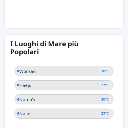
23°C
I Luoghi di Mare più
Najin
Popolari
Wŏnsan
26°C
Haeju
27°C
Namp'o
26°C
Najin
23°C