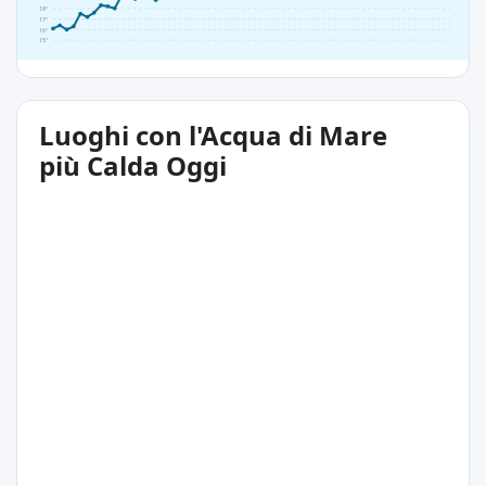
18°
17°
16°
15°
Luoghi con l'Acqua di Mare
più Calda Oggi
27°C