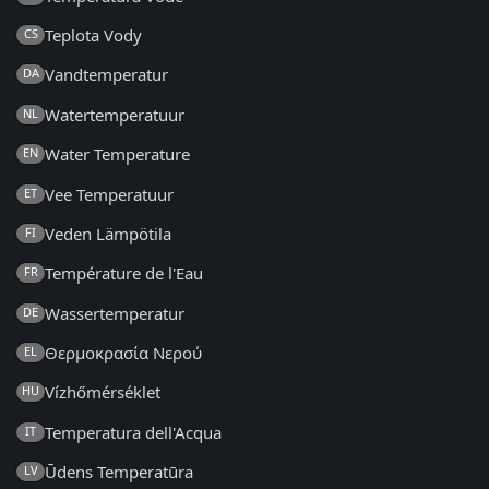
Teplota Vody
CS
Vandtemperatur
DA
Watertemperatuur
NL
Water Temperature
EN
Vee Temperatuur
ET
Veden Lämpötila
FI
Température de l'Eau
FR
Wassertemperatur
DE
Θερμοκρασία Νερού
EL
Vízhőmérséklet
HU
Temperatura dell'Acqua
IT
Ūdens Temperatūra
LV