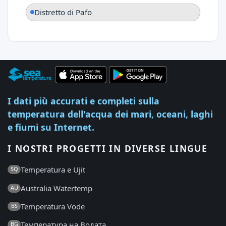
Distretto di Pafo
I dati più accurati e completi sulla
temperatura dell'acqua dei mari, oceani, laghi
e fiumi su Internet.
I NOSTRI PROGETTI IN DIVERSE LINGUE
Temperatura e Ujit
SQ
Australia Watertemp
AU
Temperatura Vode
BS
Температура на Водата
BG