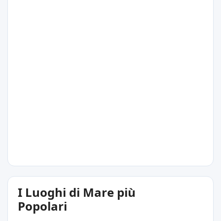
Limassol
27°C
Antico Kourion
27°C
I Luoghi di Mare più
Paramáli
Popolari