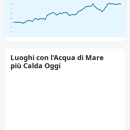
27°
26°
25°
24°
23°
22°
21°
Luoghi con l'Acqua di Mare
più Calda Oggi