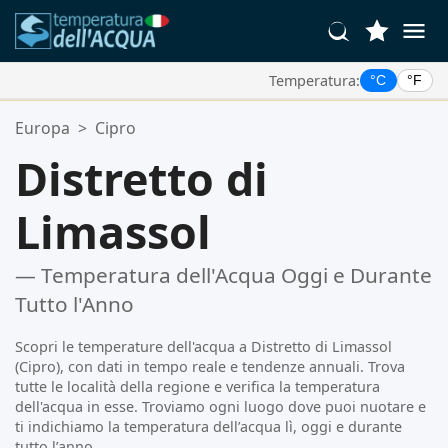
Temperatura:
°C
°F
Le Tue Posizioni Preferite:
Europa
>
Cipro
La tua lista dei preferiti è vuota.
Distretto di
Limassol
— Temperatura dell'Acqua Oggi e Durante
Tutto l'Anno
Scopri le temperature dell'acqua a Distretto di Limassol
(Cipro), con dati in tempo reale e tendenze annuali. Trova
tutte le località della regione e verifica la temperatura
dell'acqua in esse. Troviamo ogni luogo dove puoi nuotare e
ti indichiamo la temperatura dell’acqua lì, oggi e durante
tutto l’anno.