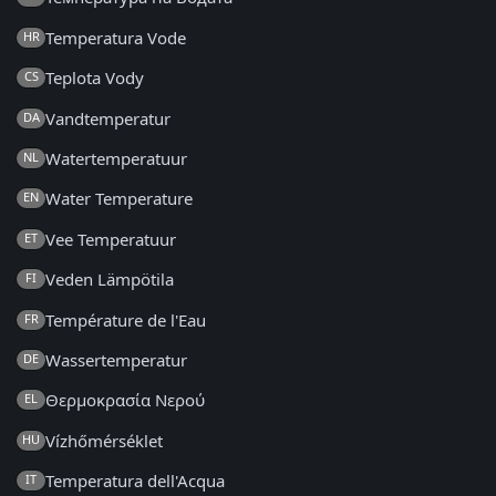
Temperatura Vode
HR
Teplota Vody
CS
Vandtemperatur
DA
Watertemperatuur
NL
Water Temperature
EN
Vee Temperatuur
ET
Veden Lämpötila
FI
Température de l'Eau
FR
Wassertemperatur
DE
Θερμοκρασία Νερού
EL
Vízhőmérséklet
HU
Temperatura dell'Acqua
IT