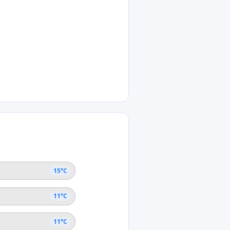
12°C
hia Creek
ncia del Río Negro
11°C
r del Tuyu
ncia di Buenos Aires
15°C
11°C
11°C