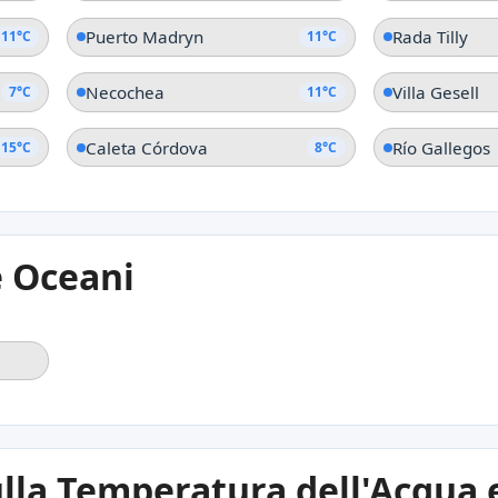
Puerto Madryn
Rada Tilly
11°C
11°C
Necochea
Villa Gesell
7°C
11°C
Caleta Córdova
Río Gallegos
15°C
8°C
e Oceani
lla Temperatura dell'Acqua e