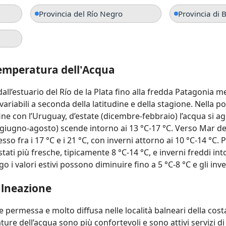
Provincia del Río Negro
Provincia di 
mperatura dell'Acqua
all’estuario del Río de la Plata fino alla fredda Patagonia m
riabili a seconda della latitudine e della stagione. Nella p
ine con l’Uruguay, d’estate (dicembre‑febbraio) l’acqua si a
(giugno‑agosto) scende intorno ai 13 °C‑17 °C. Verso Mar del 
so fra i 17 °C e i 21 °C, con inverni attorno ai 10 °C‑14 °C.
ati più fresche, tipicamente 8 °C‑14 °C, e inverni freddi into
 i valori estivi possono diminuire fino a 5 °C‑8 °C e gli inver
alneazione
permessa e molto diffusa nelle località balneari della cost
ure dell’acqua sono più confortevoli e sono attivi servizi di