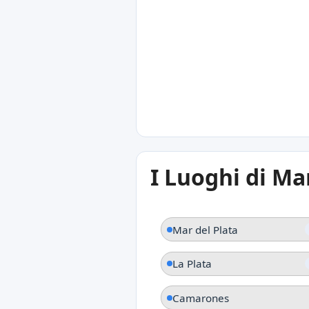
12°C
Puerto Lobos
Provincia del Chubut
12°C
I Luoghi di Ma
San Antonio Este
Provincia del Río Negro
Mar del Plata
La Plata
Camarones