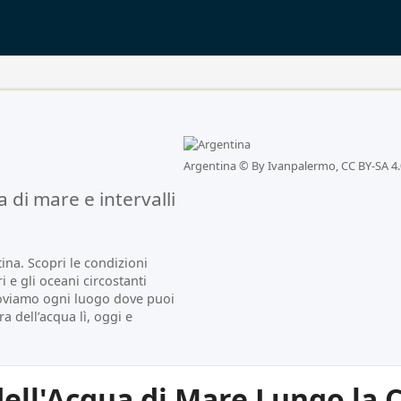
Argentina ©
By Ivanpalermo, CC BY-SA 4.
di mare e intervalli
na. Scopri le condizioni
i e gli oceani circostanti
roviamo ogni luogo dove puoi
a dell’acqua lì, oggi e
ell'Acqua di Mare Lungo la 