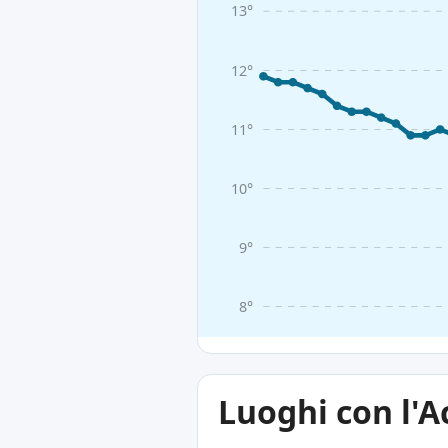
13°
12°
11°
10°
9°
8°
Luoghi con l'A