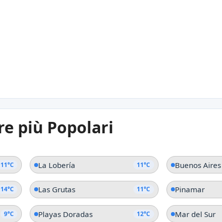
12°C
Playas Doradas
Ba
Provincia del Río Negro
Provi
11°C
re più Popolari
Playa Gaviota
Ma
Provincia del Chubut
Provi
La Lobería
Buenos Aires
11°C
11°C
Las Grutas
Pinamar
14°C
11°C
Playas Doradas
Mar del Sur
9°C
12°C