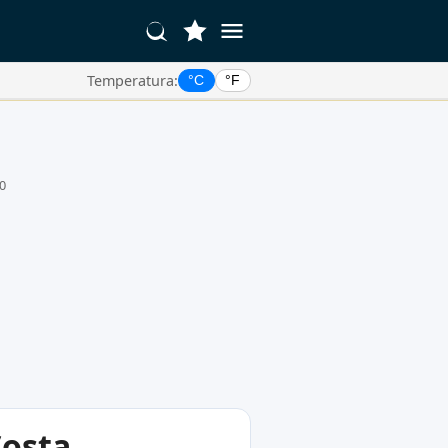
Temperatura:
°C
°F
0
Costa