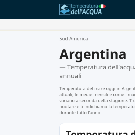
Le Tue Posizioni Preferite:
Sud America
La tua lista dei preferiti è vuota.
Argentina
— Temperatura dell'acqua 
annuali
Temperatura del mare oggi in Argenti
attuali, le medie mensili e come i mar
variano a seconda della stagione. T
nuotare e ti indichiamo la temperatur
durante tutto l’anno.
Temperatura d